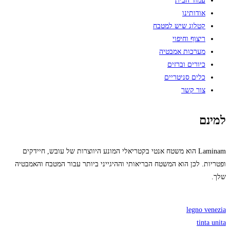
עמוד הבית
אודותינו
קטלוג שיש למטבח
ריצוף וחיפוי
מערכות אמבטיה
כיורים וברזים
כלים סניטריים
צור קשר
למינם
Laminam הוא משטח אנטי בקטריאלי המונע היווצרות של עובש, חיידקים
ופטריות. לכן הוא המשטח הבריאותי וההיגייני ביותר עבור המטבח והאמבטיה
שלך.
legno venezia
tinta unita