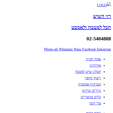
Skip
to
רזי השיש
content
הכל למטבח ולאמבט
02-5404888
Phone-alt
Whatsapp
Waze
Facebook
Instagram
עמוד הבית
אודותינו
קטלוג שיש למטבח
ריצוף וחיפוי
מערכות אמבטיה
כיורים וברזים
כלים סניטריים
צור קשר