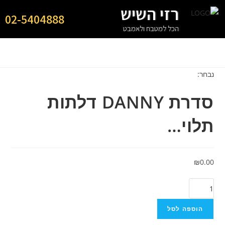
רזי השיש
02-5404888
הכל למטבח ולאמבט
נבחר:
סדרת DANNY דלתות
תלוי…
₪
0.00
הוספה לסל