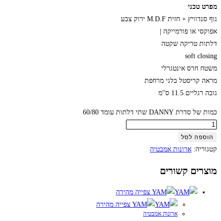
מפרט טכני
גוף סנדוויץ + חזית M.D.F ירוק צבע
אפוקסי או פורמייקה |
דלתות טריקה שקטה
soft closing
משטח חרס אינטגרלי
מראה קריסטל בלגי מרחפת
גובה רגליים 11.5 ס"מ
כמות של סדרת DANNY שתי דלתות עומד 60/80
הוספה לסל
קטגוריה:
ארונות אמבטיה
מוצרים קשורים
צפייה מהירה
צפייה מהירה
ארונות אמבטיה