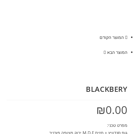
המוצר הקודם
המוצר הבא
BLACKBERY
₪
0.00
מפרט טכני:
גוף סנדוויץ + חזית M.D.F ירוק מצופה פורניר