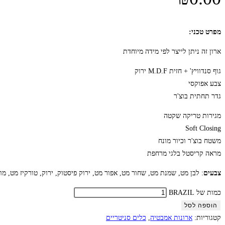
מפרט טכני:
ארון זה ניתן לייצר לפי מידה מיוחדת
גוף סנדוויץ' + חזית M.D.F ירוק
צבע אפוקסי
גדר תחתית בוצ'ר
מגירות טריקה שקטה
Soft Closing
משטח בוצ'ר וכיור מונח
מראה קריסטל בלגי מרחפת
צבעים
: לבן מט, שמנת מט, שחור מט, אפור מט, ירוק פיסטוק, ירוק, טורקיז מט, מ
כמות של BRAZIL
הוספה לסל
קטגוריות:
ארונות אמבטיה
,
כלים סניטריים