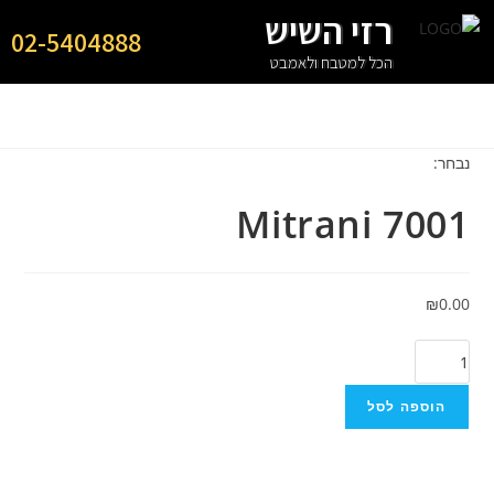
רזי השיש
02-5404888
הכל למטבח ולאמבט
נבחר:
Mitrani 7001
₪
0.00
הוספה לסל