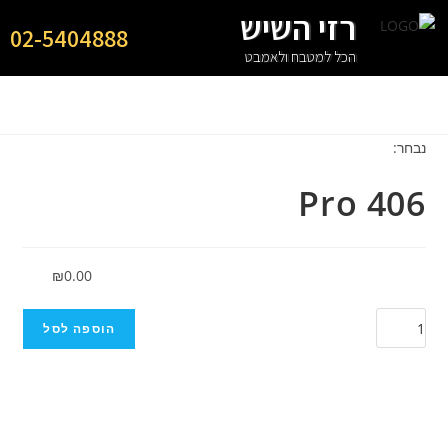
רזי השיש
02-5404888
הכל למטבח ולאמבט
נבחר:
Pro 406
₪
0.00
הוספה לסל