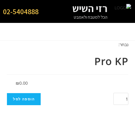
רזי השיש
02-5404888
הכל למטבח ולאמבט
נבחר:
Pro KP
₪
0.00
הוספה לסל