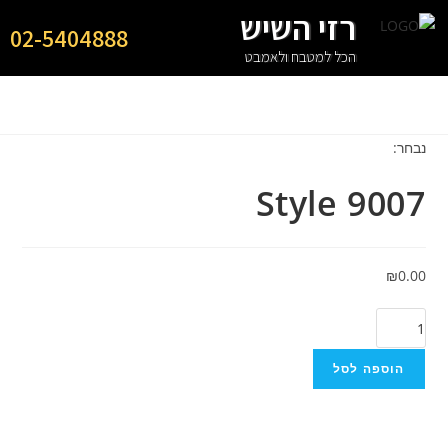
רזי השיש
02-5404888
הכל למטבח ולאמבט
נבחר:
Style 9007
₪
0.00
הוספה לסל