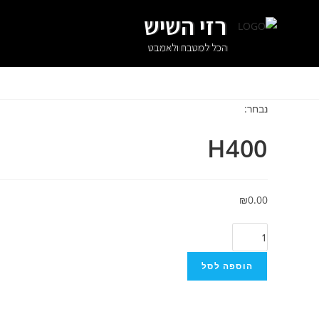
רזי השיש
הכל למטבח ולאמבט
נבחר:
H400
₪
0.00
הוספה לסל